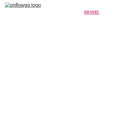
HOME
MODELOS
DOWNLOADS
SOBRE NóS
SUPORTE
VENDAS